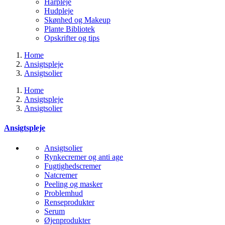
Hårpleje
Hudpleje
Skønhed og Makeup
Plante Bibliotek
Opskrifter og tips
Home
Ansigtspleje
Ansigtsolier
Home
Ansigtspleje
Ansigtsolier
Ansigtspleje
Ansigtsolier
Rynkecremer og anti age
Fugtighedscremer
Natcremer
Peeling og masker
Problemhud
Renseprodukter
Serum
Øjenprodukter