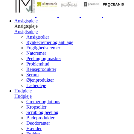
Ansigtspleje
Ansigtspleje
Ansigtspleje
Ansigtsolier
Rynkecremer og anti age
Fugtighedscremer
Natcremer
Peeling og masker
Problemhud
Renseprodukter
Serum
Øjenprodukter
Læbepleje
Hudpleje
Hudpleje
Cremer og lotions
Kropsolier
Scrub og peeling
Badeprodukter
Deodoranter
Hænder
Fødder