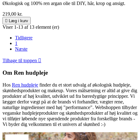
Økologisk og 100% ren argan olie til DIY, hår, krop og ansigt.
219,00 kr.

Læg i kurv
Viser 1-13 af 13 element (er)
Tidligere
1
Næste
Tilbage til toppen

Om Ren hudpleje
Hos
Ren hudpleje
finder du et stort udvalg af økologisk hudpleje,
skønhedsprodukter og makeup. Vores målsætning er altid at give dig
produkter af høj kvalitet, udviklet ud fra bæredygtige principper. Vi
lægger derfor vægt på at de brands vi forhandler, vægter rene,
naturlige ingredienser med høj "performance". Webshoppen tilbyder
veganske hudplejeprodukter og skønhedsprodukter af høj kvalitet og
vi tilføjer løbende nye spændende produkter fra forskellige brands -
Vi byder dig velkommen til et univers af skønhed :-)