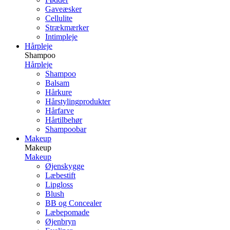
Gaveæsker
Cellulite
Strækmærker
Intimpleje
Hårpleje
Shampoo
Hårpleje
Shampoo
Balsam
Hårkure
Hårstylingprodukter
Hårfarve
Hårtilbehør
Shampoobar
Makeup
Makeup
Makeup
Øjenskygge
Læbestift
Lipgloss
Blush
BB og Concealer
Læbepomade
Øjenbryn