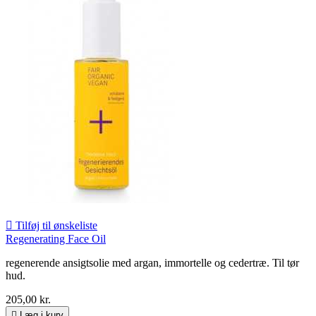

Tilføj til ønskeliste
Regenerating Face Oil
regenerende ansigtsolie med argan, immortelle og cedertræ. Til tør
hud.
205,00 kr.

Læg i kurv