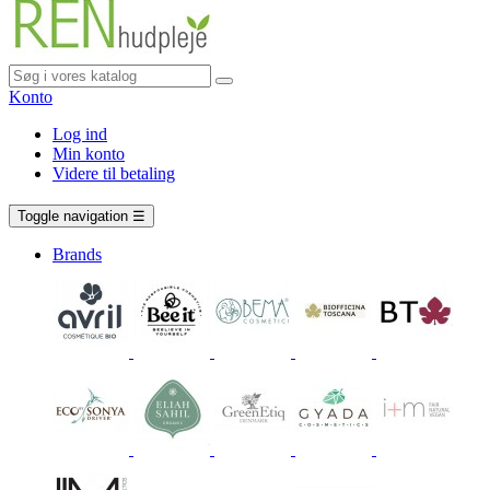
Konto
Log ind
Min konto
Videre til betaling
Vogn
0 vare
Toggle navigation
☰
Brands