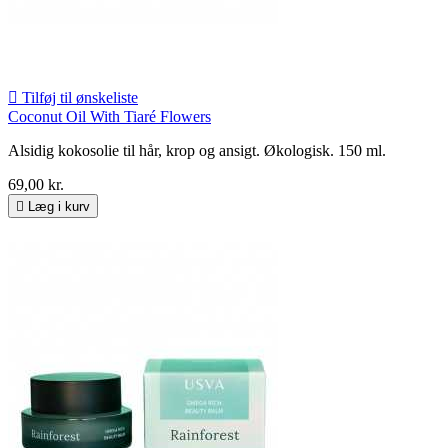

Tilføj til ønskeliste
Coconut Oil With Tiaré Flowers
Alsidig kokosolie til hår, krop og ansigt. Økologisk. 150 ml.
69,00 kr.

Læg i kurv