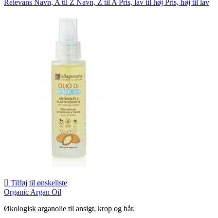
Relevans
Navn, A til Z
Navn, Z til A
Pris, lav til høj
Pris, høj til lav

Tilføj til ønskeliste
Organic Argan Oil
Økologisk arganolie til ansigt, krop og hår.