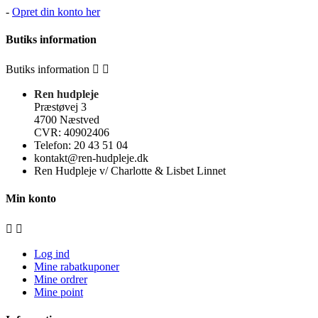
-
Opret din konto her
Butiks
information
Butiks
information


Ren hudpleje
Præstøvej 3
4700 Næstved
CVR: 40902406
Telefon: 20 43 51 04
kontakt@ren-hudpleje.dk
Ren Hudpleje v/ Charlotte & Lisbet Linnet
Min konto


Log ind
Mine rabatkuponer
Mine ordrer
Mine point