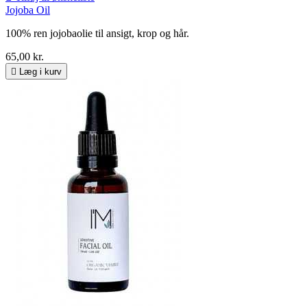
Jojoba Oil
100% ren jojobaolie til ansigt, krop og hår.
65,00 kr.

Læg i kurv