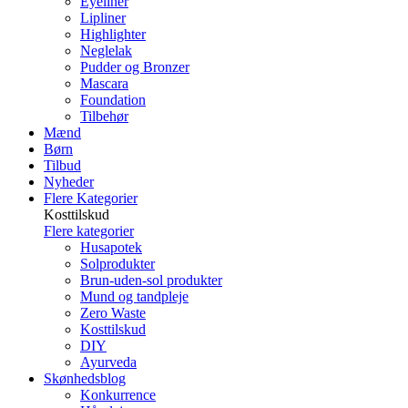
Eyeliner
Lipliner
Highlighter
Neglelak
Pudder og Bronzer
Mascara
Foundation
Tilbehør
Mænd
Børn
Tilbud
Nyheder
Flere Kategorier
Kosttilskud
Flere kategorier
Husapotek
Solprodukter
Brun-uden-sol produkter
Mund og tandpleje
Zero Waste
Kosttilskud
DIY
Ayurveda
Skønhedsblog
Konkurrence