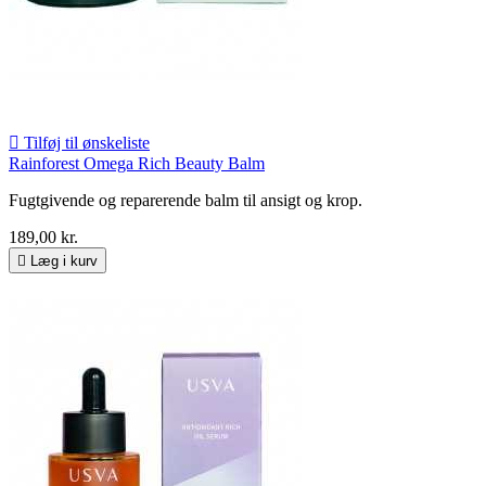

Tilføj til ønskeliste
Rainforest Omega Rich Beauty Balm
Fugtgivende og reparerende balm til ansigt og krop.
189,00 kr.

Læg i kurv