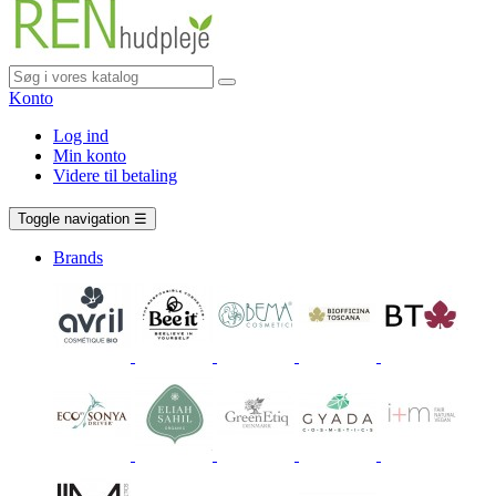
Konto
Log ind
Min konto
Videre til betaling
Vogn
0 vare
Toggle navigation
☰
Brands