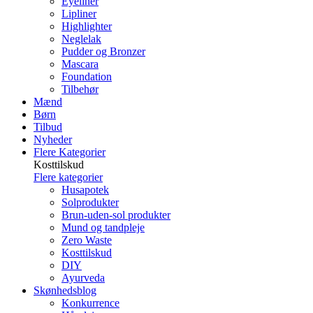
Eyeliner
Lipliner
Highlighter
Neglelak
Pudder og Bronzer
Mascara
Foundation
Tilbehør
Mænd
Børn
Tilbud
Nyheder
Flere Kategorier
Kosttilskud
Flere kategorier
Husapotek
Solprodukter
Brun-uden-sol produkter
Mund og tandpleje
Zero Waste
Kosttilskud
DIY
Ayurveda
Skønhedsblog
Konkurrence