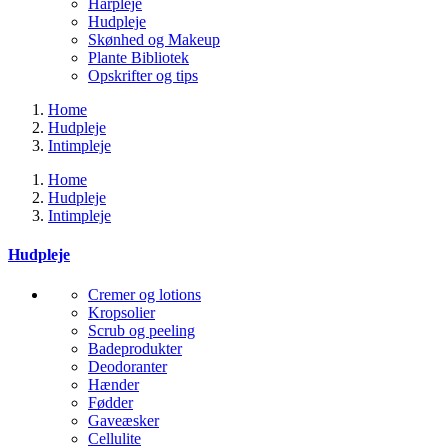
Hårpleje
Hudpleje
Skønhed og Makeup
Plante Bibliotek
Opskrifter og tips
Home
Hudpleje
Intimpleje
Home
Hudpleje
Intimpleje
Hudpleje
Cremer og lotions
Kropsolier
Scrub og peeling
Badeprodukter
Deodoranter
Hænder
Fødder
Gaveæsker
Cellulite