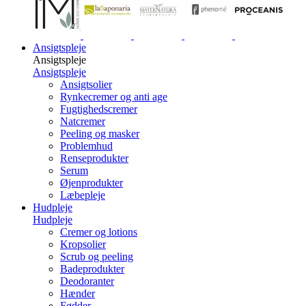
Ansigtspleje
Ansigtspleje
Ansigtspleje
Ansigtsolier
Rynkecremer og anti age
Fugtighedscremer
Natcremer
Peeling og masker
Problemhud
Renseprodukter
Serum
Øjenprodukter
Læbepleje
Hudpleje
Hudpleje
Cremer og lotions
Kropsolier
Scrub og peeling
Badeprodukter
Deodoranter
Hænder
Fødder