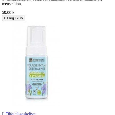
menstration.
59,00 kr.

Læg i kurv

Tilføj til ønskeliste