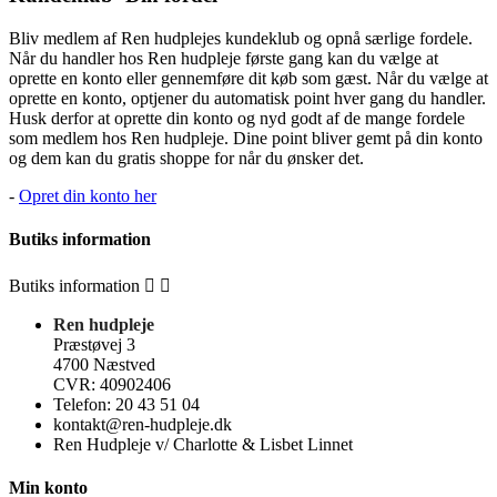
Bliv medlem af Ren hudplejes kundeklub og opnå særlige fordele.
Når du handler hos Ren hudpleje første gang kan du vælge at
oprette en konto eller gennemføre dit køb som gæst. Når du vælge at
oprette en konto, optjener du automatisk point hver gang du handler.
Husk derfor at oprette din konto og nyd godt af de mange fordele
som medlem hos Ren hudpleje. Dine point bliver gemt på din konto
og dem kan du gratis shoppe for når du ønsker det.
-
Opret din konto her
Butiks
information
Butiks
information


Ren hudpleje
Præstøvej 3
4700 Næstved
CVR: 40902406
Telefon: 20 43 51 04
kontakt@ren-hudpleje.dk
Ren Hudpleje v/ Charlotte & Lisbet Linnet
Min konto