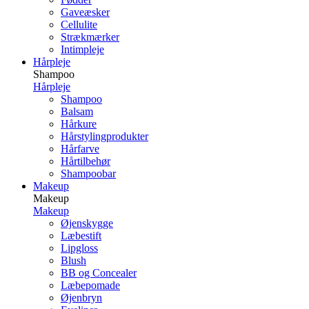
Gaveæsker
Cellulite
Strækmærker
Intimpleje
Hårpleje
Shampoo
Hårpleje
Shampoo
Balsam
Hårkure
Hårstylingprodukter
Hårfarve
Hårtilbehør
Shampoobar
Makeup
Makeup
Makeup
Øjenskygge
Læbestift
Lipgloss
Blush
BB og Concealer
Læbepomade
Øjenbryn