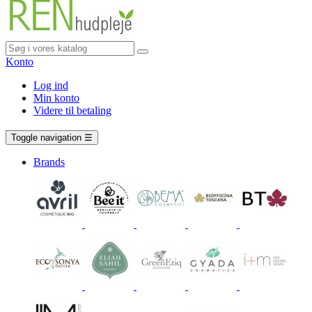
Konto
Log ind
Min konto
Videre til betaling
Vogn
0 vare
Toggle navigation
☰
Brands