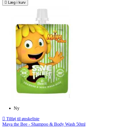

Læg i kurv
Ny

Tilføj til ønskeliste
Maya the Bee - Shampoo & Body Wash 50ml