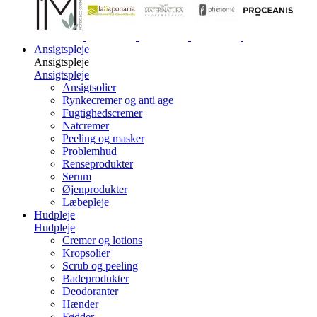
Ansigtspleje
Ansigtspleje
Ansigtspleje
Ansigtsolier
Rynkecremer og anti age
Fugtighedscremer
Natcremer
Peeling og masker
Problemhud
Renseprodukter
Serum
Øjenprodukter
Læbepleje
Hudpleje
Hudpleje
Cremer og lotions
Kropsolier
Scrub og peeling
Badeprodukter
Deodoranter
Hænder
Fødder