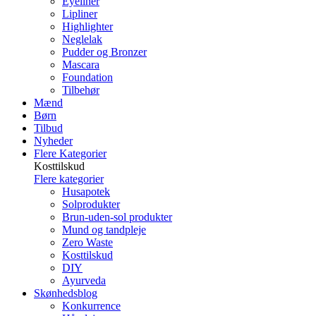
Eyeliner
Lipliner
Highlighter
Neglelak
Pudder og Bronzer
Mascara
Foundation
Tilbehør
Mænd
Børn
Tilbud
Nyheder
Flere Kategorier
Kosttilskud
Flere kategorier
Husapotek
Solprodukter
Brun-uden-sol produkter
Mund og tandpleje
Zero Waste
Kosttilskud
DIY
Ayurveda
Skønhedsblog
Konkurrence