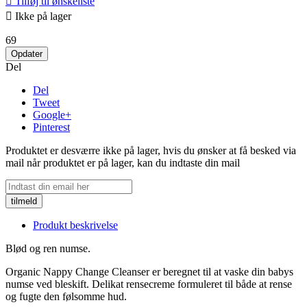

Tilføj til ønskeliste

Ikke på lager
69
Del
Del
Tweet
Google+
Pinterest
Produktet er desværre ikke på lager, hvis du ønsker at få besked via
mail når produktet er på lager, kan du indtaste din mail
tilmeld
Produkt
beskrivelse
Blød og ren numse.
Organic Nappy Change Cleanser er beregnet til at vaske din babys
numse ved bleskift. Delikat rensecreme formuleret til både at rense
og fugte den følsomme hud.