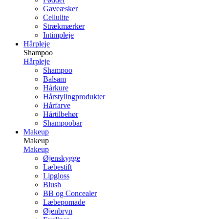
Gaveæsker
Cellulite
Strækmærker
Intimpleje
Hårpleje
Shampoo
Hårpleje
Shampoo
Balsam
Hårkure
Hårstylingprodukter
Hårfarve
Hårtilbehør
Shampoobar
Makeup
Makeup
Makeup
Øjenskygge
Læbestift
Lipgloss
Blush
BB og Concealer
Læbepomade
Øjenbryn