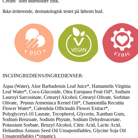
Cream" som indeholder zink.
Ikke-irriterende, dermatologisk testet på følsom hud.
INCI/INGREDIENS/INGREDIENSER:
Aqua (Water), Aloe Barbadensis Leaf Juice*, Hamamelis Virginia
Leaf Water*, Coco-Glucoside, Olea Europaea Fruit Oil*, Sodium
Lauroyl Sarcosinate, Cetearyl Alcohol, Cetearyl Olivate, Sorbitan
Olivate, Prunus Armeniaca Kernel Oil*, Chamomilla Recutita
Flower Water*, Calendula Officinalis Flower Extract*,
Polyglyceryl-10 Laurate, Tocopherol, Glycerin, Xanthan Gum,
Sodium Benzoate, Sodium Phytate, Sodium Dehydroacetate,
Potassium Sorbate, Benzyl Alcohol, Citric Acid, Lactic Acid,
Helianthus Annuus Seed Oil Unsaponifiables, Glycine Soja Oil
Unsaponifiables (*organic).