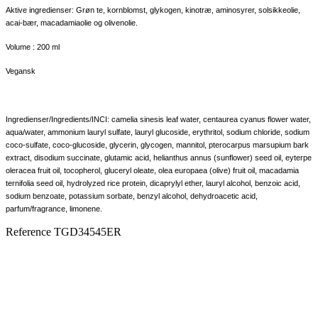
Aktive ingredienser: Grøn te, kornblomst, glykogen, kinotræ, aminosyrer, solsikkeolie,
acai-bær, macadamiaolie og olivenolie.
Volume : 200 ml
Vegansk
Ingredienser/Ingredients/INCI: camelia sinesis leaf water, centaurea cyanus flower water,
aqua/water, ammonium lauryl sulfate, lauryl glucoside, erythritol, sodium chloride, sodium
coco-sulfate, coco-glucoside, glycerin, glycogen, mannitol, pterocarpus marsupium bark
extract, disodium succinate, glutamic acid, helianthus annus (sunflower) seed oil, eyterpe
oleracea fruit oil, tocopherol, gluceryl oleate, olea europaea (olive) fruit oil, macadamia
ternifolia seed oil, hydrolyzed rice protein, dicaprylyl ether, lauryl alcohol, benzoic acid,
sodium benzoate, potassium sorbate, benzyl alcohol, dehydroacetic acid,
parfum/fragrance, limonene.
Reference
TGD34545ER