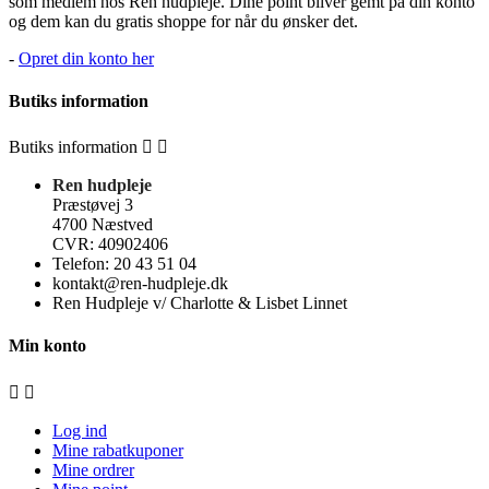
som medlem hos Ren hudpleje. Dine point bliver gemt på din konto
og dem kan du gratis shoppe for når du ønsker det.
-
Opret din konto her
Butiks
information
Butiks
information


Ren hudpleje
Præstøvej 3
4700 Næstved
CVR: 40902406
Telefon: 20 43 51 04
kontakt@ren-hudpleje.dk
Ren Hudpleje v/ Charlotte & Lisbet Linnet
Min konto


Log ind
Mine rabatkuponer
Mine ordrer