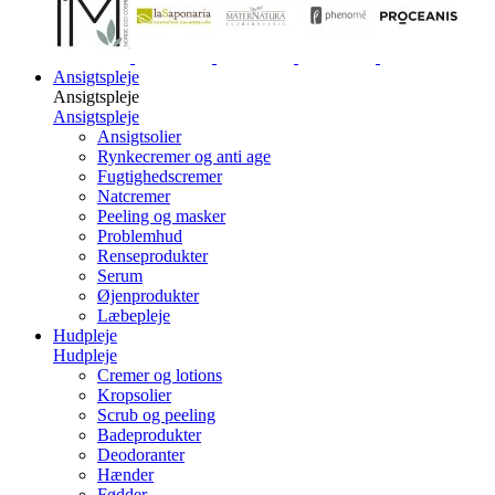
Ansigtspleje
Ansigtspleje
Ansigtspleje
Ansigtsolier
Rynkecremer og anti age
Fugtighedscremer
Natcremer
Peeling og masker
Problemhud
Renseprodukter
Serum
Øjenprodukter
Læbepleje
Hudpleje
Hudpleje
Cremer og lotions
Kropsolier
Scrub og peeling
Badeprodukter
Deodoranter
Hænder
Fødder