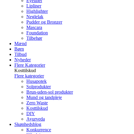
Eyeliner
Lipliner
Highlighter
Neglelak
Pudder og Bronzer
Mascara
Foundation
Tilbehør
Mænd
Børn
Tilbud
Nyheder
Flere Kategorier
Kosttilskud
Flere kategorier
Husapotek
Solprodukter
Brun-uden-sol produkter
Mund og tandpleje
Zero Waste
Kosttilskud
DIY
Ayurveda
Skønhedsblog
Konkurrence