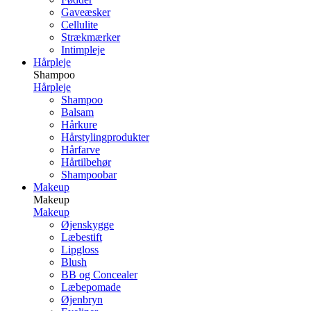
Gaveæsker
Cellulite
Strækmærker
Intimpleje
Hårpleje
Shampoo
Hårpleje
Shampoo
Balsam
Hårkure
Hårstylingprodukter
Hårfarve
Hårtilbehør
Shampoobar
Makeup
Makeup
Makeup
Øjenskygge
Læbestift
Lipgloss
Blush
BB og Concealer
Læbepomade
Øjenbryn