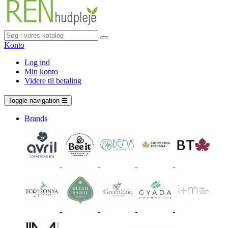
Konto
Log ind
Min konto
Videre til betaling
Vogn
0 vare
Toggle navigation
☰
Brands