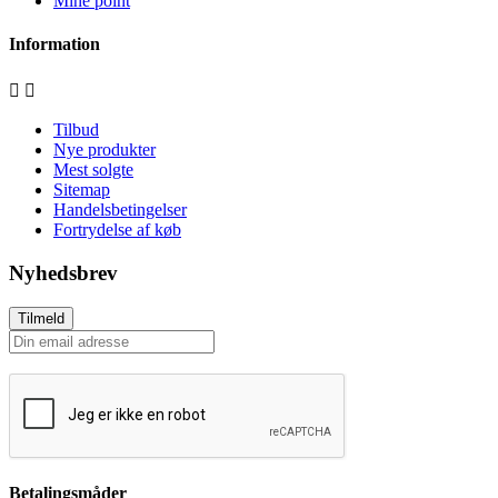
Mine point
Information


Tilbud
Nye produkter
Mest solgte
Sitemap
Handelsbetingelser
Fortrydelse af køb
Nyhedsbrev
Tilmeld
Betalingsmåder