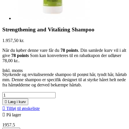
Strengthening and Vitalizing Shampoo
1.957,50 kr.
Når du køber denne vare får du
78
points
. Din samlede kurv vil i alt
give
78
points
Som kan konverteres til en rabatkupon der udløser
78,00 kr.
.
Inkl. moms
Styrkende og revitaliserende shampoo til porøst hår, tyndt hår, hårtab
mm. Denne shampoo er specifik designet til at styrke håret helt nede
fra hårrødderne og derved bekæmpe hårtab.

Læg i kurv

Tilføj til ønskeliste

På lager
1957.5