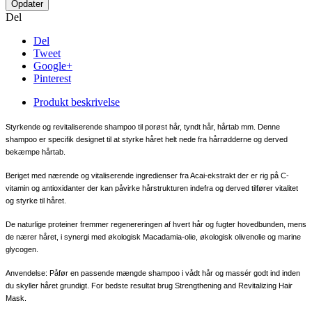
Del
Del
Tweet
Google+
Pinterest
Produkt
beskrivelse
Styrkende og revitaliserende shampoo til porøst hår, tyndt hår, hårtab mm. Denne
shampoo er specifik designet til at styrke håret helt nede fra hårrødderne og derved
bekæmpe hårtab.
Beriget med nærende og vitaliserende ingredienser fra Acai-ekstrakt der er rig på C-
vitamin og antioxidanter der kan påvirke hårstrukturen indefra og derved tilfører vitalitet
og styrke til håret.
De naturlige proteiner fremmer regenereringen af hvert hår og fugter hovedbunden, mens
de nærer håret, i synergi med økologisk Macadamia-olie, økologisk olivenolie og marine
glycogen.
Anvendelse: Påfør en passende mængde shampoo i vådt hår og massér godt ind inden
du skyller håret grundigt. For bedste resultat brug Strengthening and Revitalizing Hair
Mask.