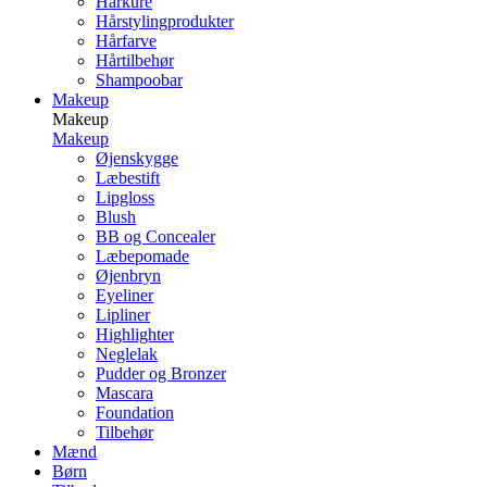
Hårkure
Hårstylingprodukter
Hårfarve
Hårtilbehør
Shampoobar
Makeup
Makeup
Makeup
Øjenskygge
Læbestift
Lipgloss
Blush
BB og Concealer
Læbepomade
Øjenbryn
Eyeliner
Lipliner
Highlighter
Neglelak
Pudder og Bronzer
Mascara
Foundation
Tilbehør
Mænd
Børn