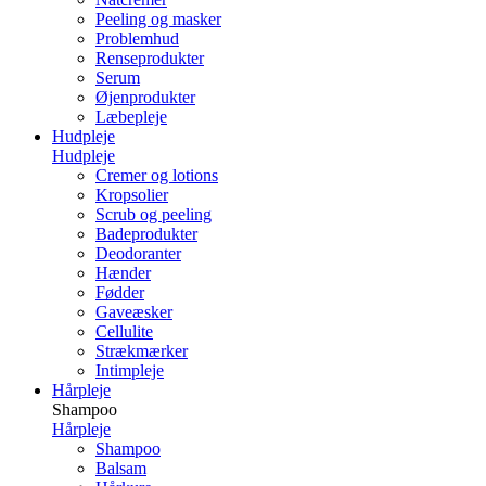
Peeling og masker
Problemhud
Renseprodukter
Serum
Øjenprodukter
Læbepleje
Hudpleje
Hudpleje
Cremer og lotions
Kropsolier
Scrub og peeling
Badeprodukter
Deodoranter
Hænder
Fødder
Gaveæsker
Cellulite
Strækmærker
Intimpleje
Hårpleje
Shampoo
Hårpleje
Shampoo
Balsam