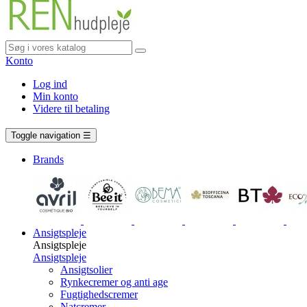
Konto
Log ind
Min konto
Videre til betaling
Vogn
0 vare
Toggle navigation
☰
Brands
Ansigtspleje
Ansigtspleje
Ansigtspleje
Ansigtsolier
Rynkecremer og anti age
Fugtighedscremer
Natcremer