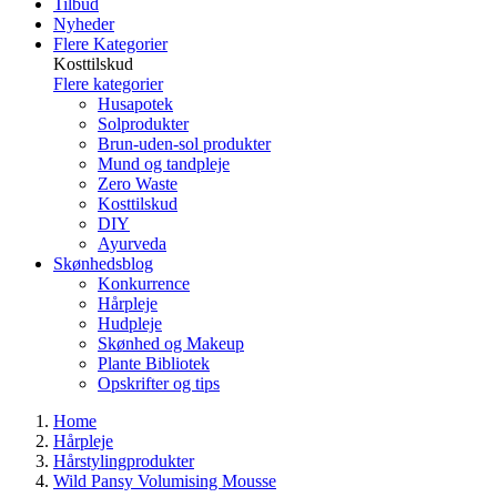
Tilbud
Nyheder
Flere Kategorier
Kosttilskud
Flere kategorier
Husapotek
Solprodukter
Brun-uden-sol produkter
Mund og tandpleje
Zero Waste
Kosttilskud
DIY
Ayurveda
Skønhedsblog
Konkurrence
Hårpleje
Hudpleje
Skønhed og Makeup
Plante Bibliotek
Opskrifter og tips
Home
Hårpleje
Hårstylingprodukter
Wild Pansy Volumising Mousse