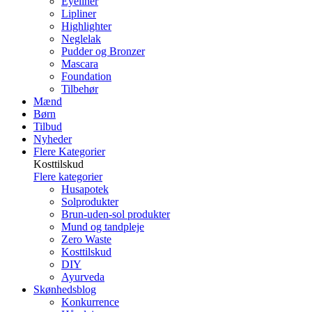
Eyeliner
Lipliner
Highlighter
Neglelak
Pudder og Bronzer
Mascara
Foundation
Tilbehør
Mænd
Børn
Tilbud
Nyheder
Flere Kategorier
Kosttilskud
Flere kategorier
Husapotek
Solprodukter
Brun-uden-sol produkter
Mund og tandpleje
Zero Waste
Kosttilskud
DIY
Ayurveda
Skønhedsblog
Konkurrence