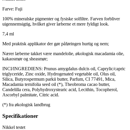
Farve: Fuji
100% mineralske pigmenter og fysiske solfiltre. Farven forbliver
uigennemsigtig, hvilket giver læberne et mere fyldigt look.
7,4 ml
Med praktisk applikator der gør påføringen hurtig og nem;
Nærer læberne takket være mandelolie, økologisk macadamia olie,
kakaosmør og sheasmør;
INCI/INGREDIENS: Prunus amygdalus dulcis oil, Caprylic/capric
triglyceride, Zinc oxide, Hydrogenated vegetable oil, Olus oil,
Silica, Butyrospermum parkii butter, Parfum, CI 77491, Mica,
Macadamia ternifolia seed oil (*), Theobroma cacao butter,
Candelilla cera, Polyhydroxystearic acid, Lecithin, Tocopherol,
Ascorbyl palmitate, Citric acid.
(*) fra økologisk landbrug
Specifikationer
Nikkel testet