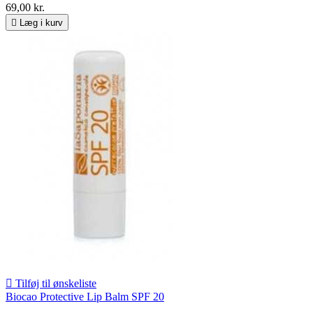
69,00 kr.

Læg i kurv

Tilføj til ønskeliste
Biocao Protective Lip Balm SPF 20