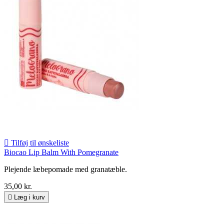

Tilføj til ønskeliste
Biocao Lip Balm With Pomegranate
Plejende læbepomade med granatæble.
35,00 kr.

Læg i kurv