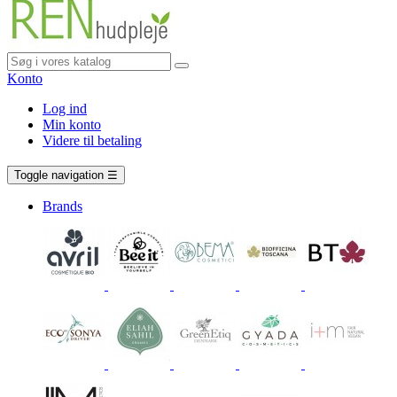
Konto
Log ind
Min konto
Videre til betaling
Vogn
0 vare
Toggle navigation
☰
Brands