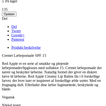

På lager
135
Del
Del
Tweet
Google+
Pinterest
Produkt
beskrivelse
Cremet Læbepomade SPF 15
Red Apple er en serie af smukke og plejende
læbepomader/lipglosses med solfaktor 15. Cremet læbepomade der
nærer og beskytter læberne. Naturlig formel der giver en diskret
farve til læberne. Red Apple Creamy Lip Balms fås i 6 forskellige
farver, der hver især er inspireret af forskellige æble sorter. Med en
frugtagtig duft. Efterlader dine læber fugtmættede, beskyttede og
bløde.
Vegansk
Nikkel testet