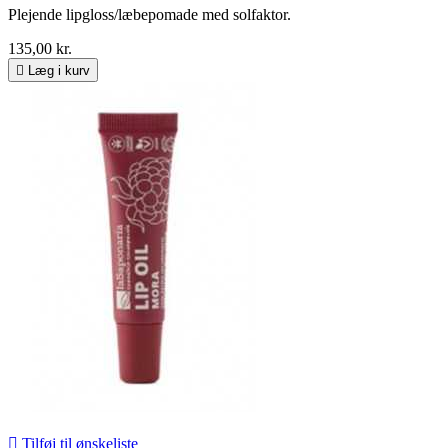
Plejende lipgloss/læbepomade med solfaktor.
135,00 kr.

Læg i kurv

Tilføj til ønskeliste