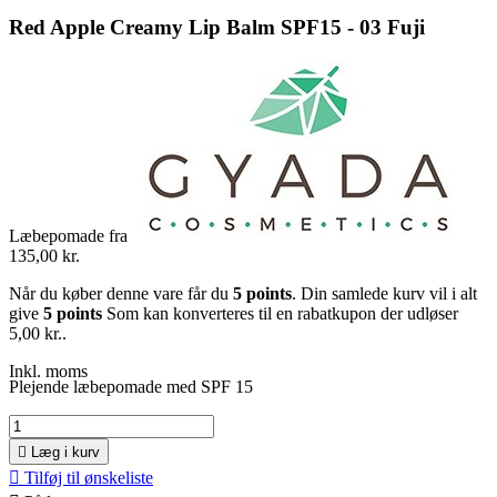
Red Apple Creamy Lip Balm SPF15 - 03 Fuji
Læbepomade fra
135,00 kr.
Når du køber denne vare får du
5
points
. Din samlede kurv vil i alt
give
5
points
Som kan konverteres til en rabatkupon der udløser
5,00 kr.
.
Inkl. moms
Plejende læbepomade med SPF 15

Læg i kurv

Tilføj til ønskeliste