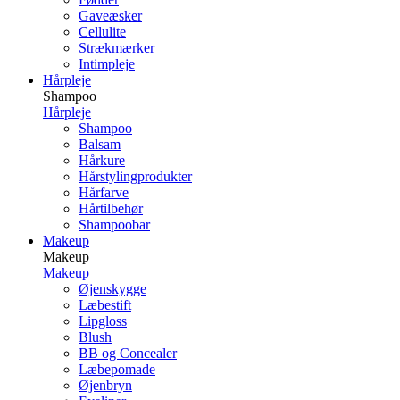
Gaveæsker
Cellulite
Strækmærker
Intimpleje
Hårpleje
Shampoo
Hårpleje
Shampoo
Balsam
Hårkure
Hårstylingprodukter
Hårfarve
Hårtilbehør
Shampoobar
Makeup
Makeup
Makeup
Øjenskygge
Læbestift
Lipgloss
Blush
BB og Concealer
Læbepomade
Øjenbryn