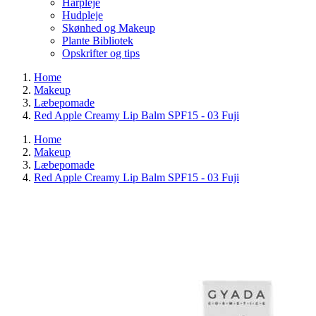
Hårpleje
Hudpleje
Skønhed og Makeup
Plante Bibliotek
Opskrifter og tips
Home
Makeup
Læbepomade
Red Apple Creamy Lip Balm SPF15 - 03 Fuji
Home
Makeup
Læbepomade
Red Apple Creamy Lip Balm SPF15 - 03 Fuji