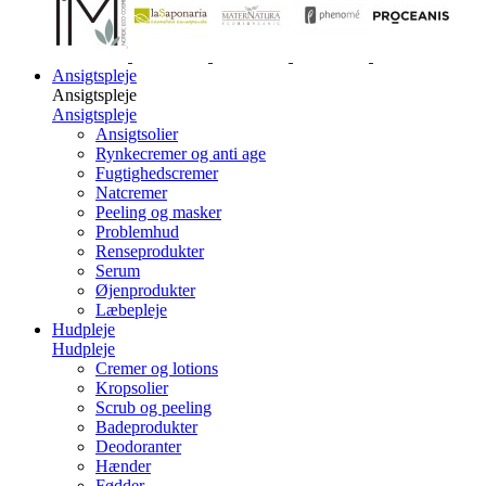
Ansigtspleje
Ansigtspleje
Ansigtspleje
Ansigtsolier
Rynkecremer og anti age
Fugtighedscremer
Natcremer
Peeling og masker
Problemhud
Renseprodukter
Serum
Øjenprodukter
Læbepleje
Hudpleje
Hudpleje
Cremer og lotions
Kropsolier
Scrub og peeling
Badeprodukter
Deodoranter
Hænder
Fødder