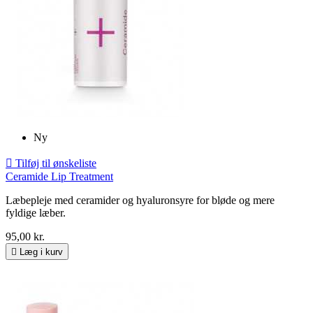
Ny

Tilføj til ønskeliste
Ceramide Lip Treatment
Læbepleje med ceramider og hyaluronsyre for bløde og mere
fyldige læber.
95,00 kr.

Læg i kurv