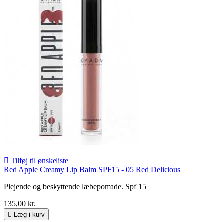

Tilføj til ønskeliste
Red Apple Creamy Lip Balm SPF15 - 05 Red Delicious
Plejende og beskyttende læbepomade. Spf 15
135,00 kr.

Læg i kurv