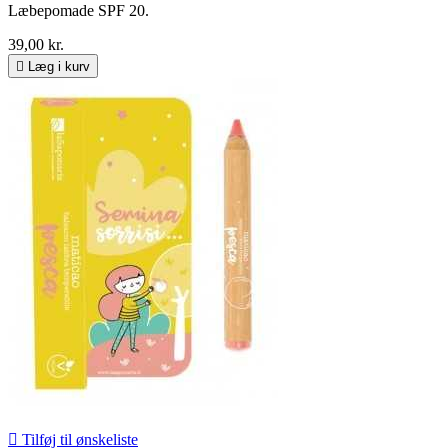
Læbepomade SPF 20.
39,00 kr.

Læg i kurv

Tilføj til ønskeliste