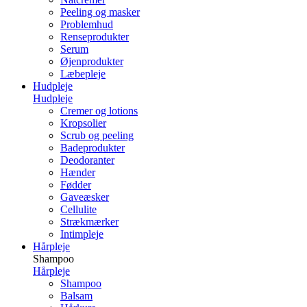
Peeling og masker
Problemhud
Renseprodukter
Serum
Øjenprodukter
Læbepleje
Hudpleje
Hudpleje
Cremer og lotions
Kropsolier
Scrub og peeling
Badeprodukter
Deodoranter
Hænder
Fødder
Gaveæsker
Cellulite
Strækmærker
Intimpleje
Hårpleje
Shampoo
Hårpleje
Shampoo
Balsam