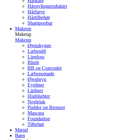
Hårkure
Hårstylingprodukter
Hårfarve
Hårtilbehør
Shampoobar
Makeup
Makeup
Makeup
Øjenskygge
Læbestift
Lipgloss
Blush
BB og Concealer
Læbepomade
Øjenbryn
Eyeliner
Lipliner
Highlighter
Neglelak
Pudder og Bronzer
Mascara
Foundation
Tilbehør
Mænd
Børn