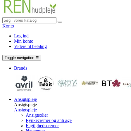
Konto
Log ind
Min konto
Videre til betaling
Vogn
0 vare
Toggle navigation
☰
Brands
Ansigtspleje
Ansigtspleje
Ansigtspleje
Ansigtsolier
Rynkecremer og anti age
Fugtighedscremer
Natcremer