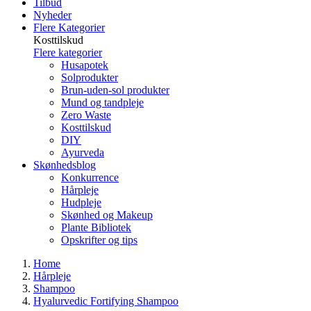
Tilbud
Nyheder
Flere Kategorier
Kosttilskud
Flere kategorier
Husapotek
Solprodukter
Brun-uden-sol produkter
Mund og tandpleje
Zero Waste
Kosttilskud
DIY
Ayurveda
Skønhedsblog
Konkurrence
Hårpleje
Hudpleje
Skønhed og Makeup
Plante Bibliotek
Opskrifter og tips
Home
Hårpleje
Shampoo
Hyalurvedic Fortifying Shampoo