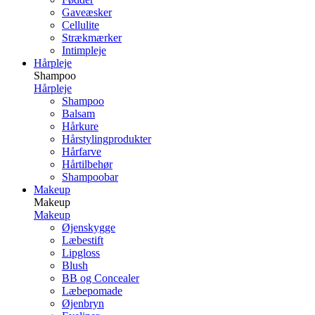
Gaveæsker
Cellulite
Strækmærker
Intimpleje
Hårpleje
Shampoo
Hårpleje
Shampoo
Balsam
Hårkure
Hårstylingprodukter
Hårfarve
Hårtilbehør
Shampoobar
Makeup
Makeup
Makeup
Øjenskygge
Læbestift
Lipgloss
Blush
BB og Concealer
Læbepomade
Øjenbryn