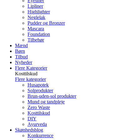
Eyeliner
Lipliner
Highlighter
Neglelak
Pudder og Bronzer
Mascara
Foundation
Tilbehør
Mænd
Børn
Tilbud
Nyheder
Flere Kategorier
Kosttilskud
Flere kategorier
Husapotek
Solprodukter
Brun-uden-sol produkter
Mund og tandpleje
Zero Waste
Kosttilskud
DIY
Ayurveda
Skønhedsblog
Konkurrence