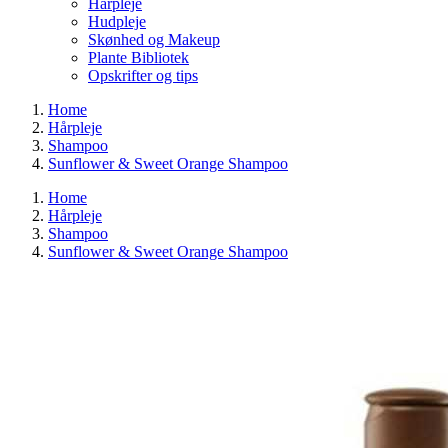
Hårpleje
Hudpleje
Skønhed og Makeup
Plante Bibliotek
Opskrifter og tips
Home
Hårpleje
Shampoo
Sunflower & Sweet Orange Shampoo
Home
Hårpleje
Shampoo
Sunflower & Sweet Orange Shampoo