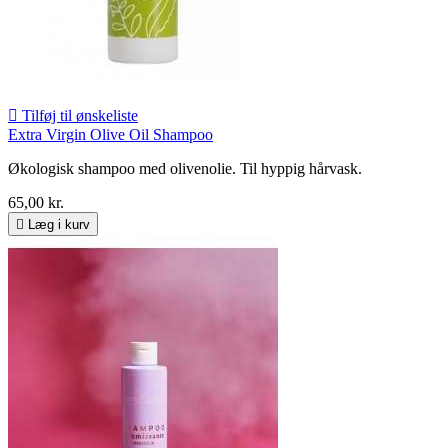

Tilføj til ønskeliste
Extra Virgin Olive Oil Shampoo
Økologisk shampoo med olivenolie. Til hyppig hårvask.
65,00 kr.

Læg i kurv