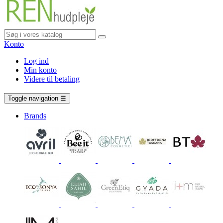
Konto
Log ind
Min konto
Videre til betaling
Vogn
0 vare
Toggle navigation
☰
Brands