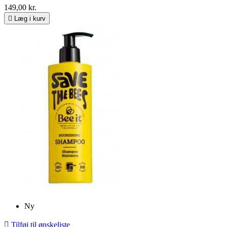
149,00 kr.

Læg i kurv
Ny

Tilføj til ønskeliste