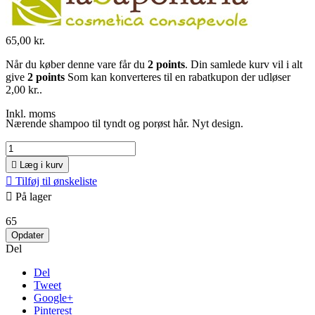
65,00 kr.
Når du køber denne vare får du
2
points
. Din samlede kurv vil i alt
give
2
points
Som kan konverteres til en rabatkupon der udløser
2,00 kr.
.
Inkl. moms
Nærende shampoo til tyndt og porøst hår. Nyt design.

Læg i kurv

Tilføj til ønskeliste

På lager
65
Del
Del
Tweet
Google+
Pinterest