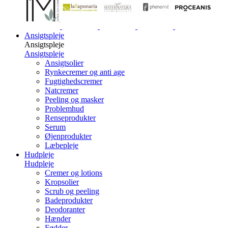
Ansigtspleje
Ansigtspleje
Ansigtspleje
Ansigtsolier
Rynkecremer og anti age
Fugtighedscremer
Natcremer
Peeling og masker
Problemhud
Renseprodukter
Serum
Øjenprodukter
Læbepleje
Hudpleje
Hudpleje
Cremer og lotions
Kropsolier
Scrub og peeling
Badeprodukter
Deodoranter
Hænder
Fødder